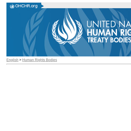
English
>
Human Rights Bodies