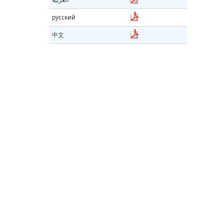
русский
中文