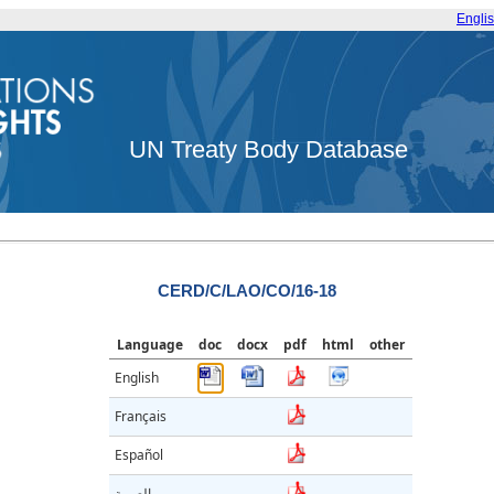
Engli
UN Treaty Body Database
CERD/C/LAO/CO/16-18
Language
doc
docx
pdf
html
other
English
Français
Español
العربية