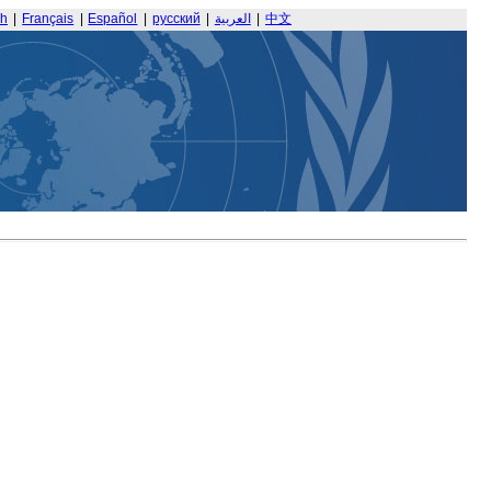
sh
|
Français
|
Español
|
русский
|
العربية
|
中文