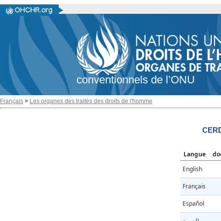
conventionnels de l’ONU
Français
>
Les organes des traités des droits de l'homme
CERD
Langue
do
English
Français
Español
العربية