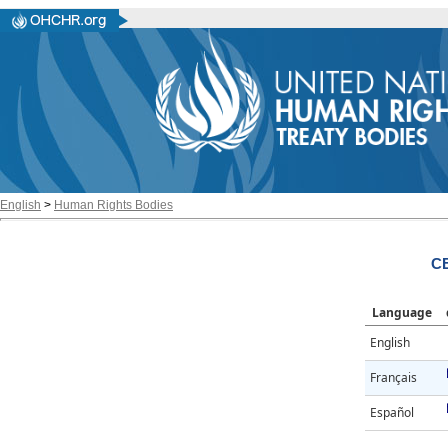
English
>
Human Rights Bodies
CE
Language
English
Français
Español