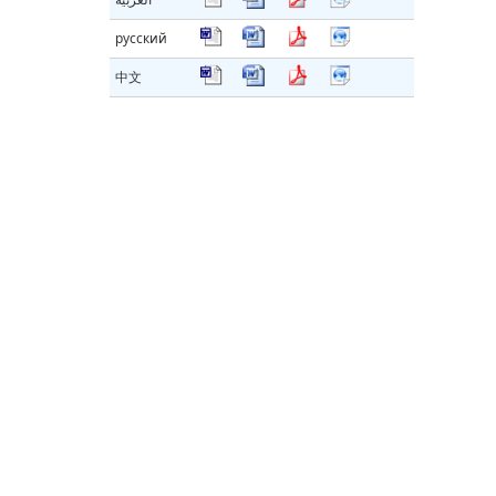
русский
中文