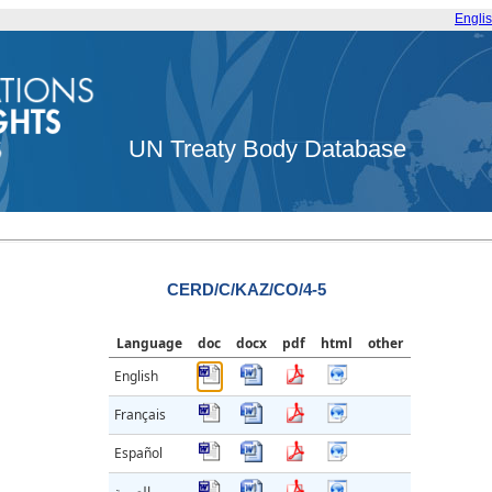
Engli
UN Treaty Body Database
CERD/C/KAZ/CO/4-5
Language
doc
docx
pdf
html
other
English
Français
Español
العربية