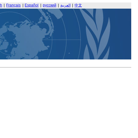
sh
|
Français
|
Español
|
русский
|
العربية
|
中文