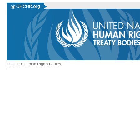
English
>
Human Rights Bodies