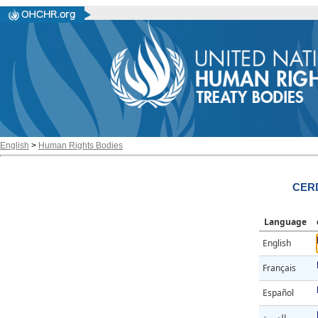
English
>
Human Rights Bodies
CERD
Language
English
Français
Español
العربية