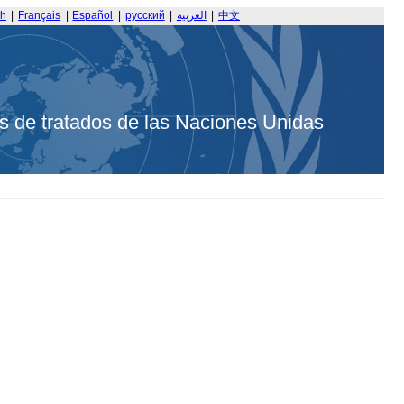
sh
|
Français
|
Español
|
русский
|
العربية
|
中文
s de tratados de las Naciones Unidas