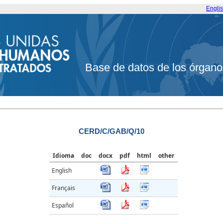
Engli
Base de datos de los órgano
CERD/C/GAB/Q/10
Idioma
doc
docx
pdf
html
other
English
Français
Español