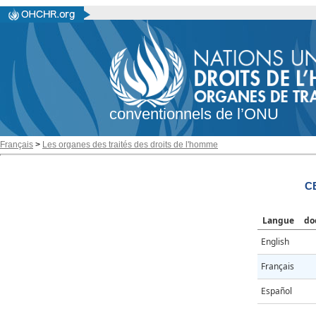
conventionnels de l’ONU
Français
>
Les organes des traités des droits de l'homme
C
Langue
do
English
Français
Español