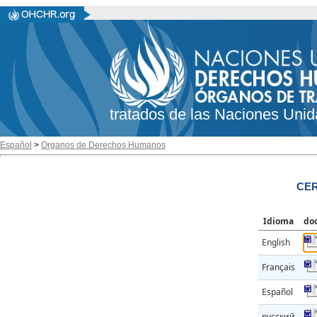
tratados de las Naciones Unid
Español
>
Organos de Derechos Humanos
CER
Idioma
do
English
Français
Español
русский