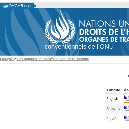
conventionnels de l’ONU
Français
>
Les organes des traités des droits de l'homme
Langue
do
English
Français
Español