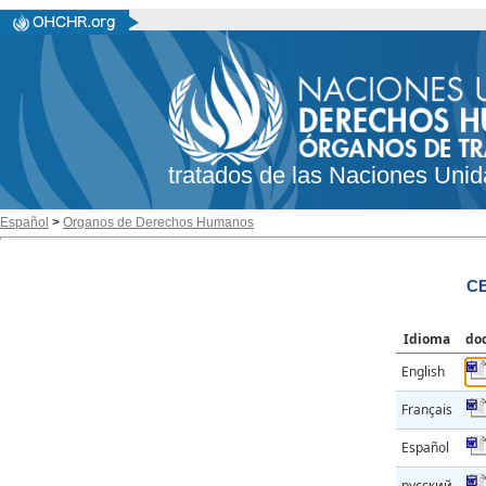
tratados de las Naciones Unid
Español
>
Organos de Derechos Humanos
CE
Idioma
do
English
Français
Español
русский