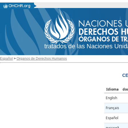
tratados de las Naciones Unid
Español
>
Organos de Derechos Humanos
CE
Idioma
do
English
Français
Español
русский