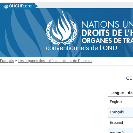
conventionnels de l’ONU
Français
>
Les organes des traités des droits de l'homme
CE
Langue
do
English
Français
Español
русский