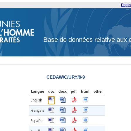
Engli
Base de données relative aux 
CEDAW/C/URY/8-9
Langue
doc
docx
pdf
html
other
English
Français
Español
العربية