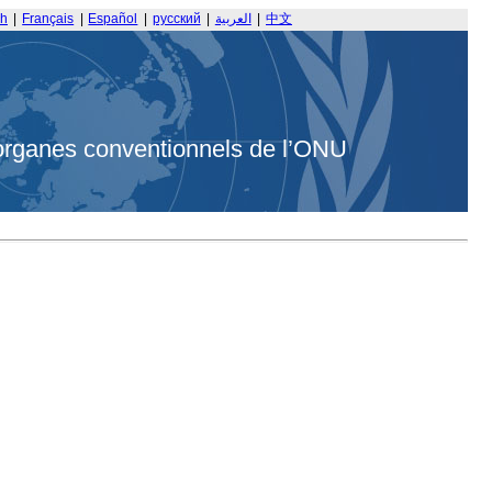
sh
|
Français
|
Español
|
русский
|
العربية
|
中文
organes conventionnels de l’ONU