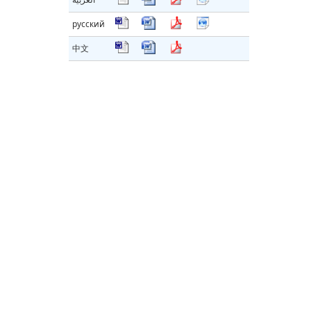
русский
中文