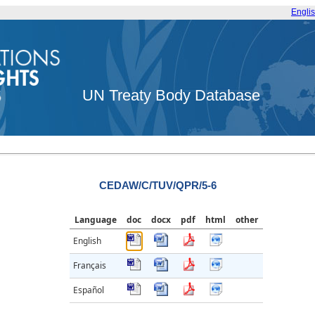
Engli
UN Treaty Body Database
CEDAW/C/TUV/QPR/5-6
Language
doc
docx
pdf
html
other
English
Français
Español