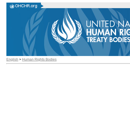
English
>
Human Rights Bodies