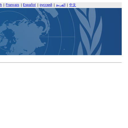
sh
|
Français
|
Español
|
русский
|
العربية
|
中文