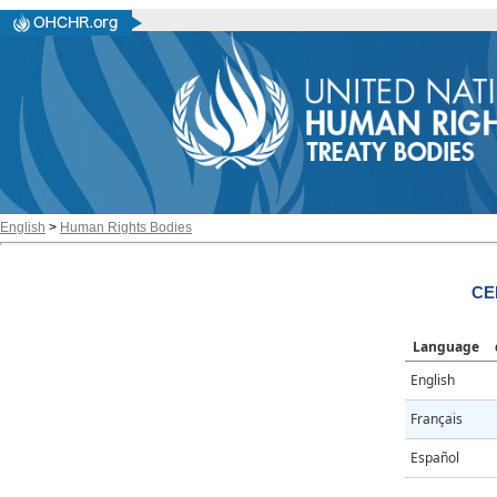
English
>
Human Rights Bodies
CE
Language
English
Français
Español