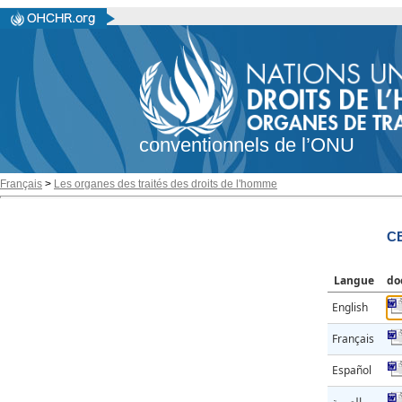
conventionnels de l’ONU
Français
>
Les organes des traités des droits de l'homme
C
Langue
do
English
Français
Español
العربية