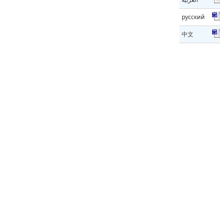
русский
中文