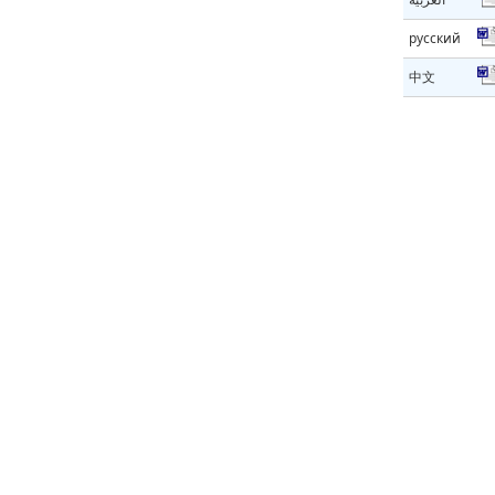
русский
中文