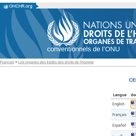
conventionnels de l’ONU
Français
>
Les organes des traités des droits de l'homme
CE
Langue
do
English
Français
Español
العربية