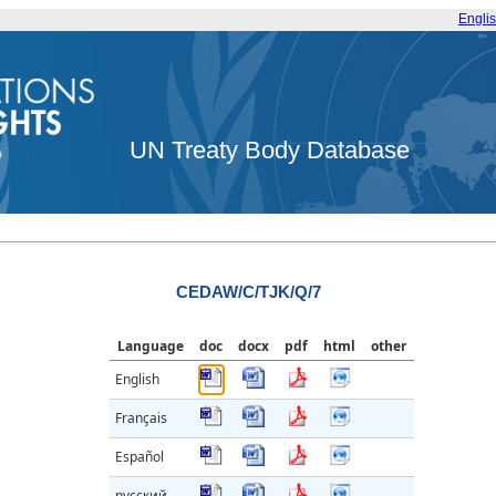
Engli
UN Treaty Body Database
CEDAW/C/TJK/Q/7
Language
doc
docx
pdf
html
other
English
Français
Español
русский