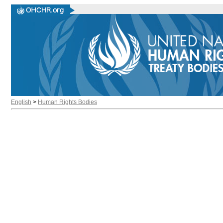
English
>
Human Rights Bodies