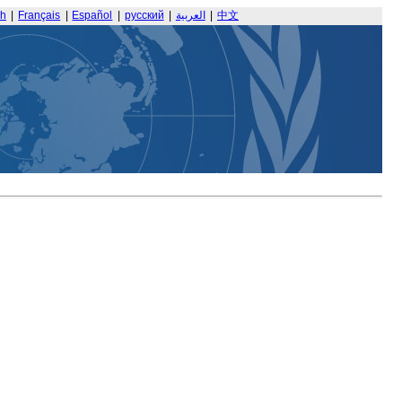
sh
|
Français
|
Español
|
русский
|
العربية
|
中文