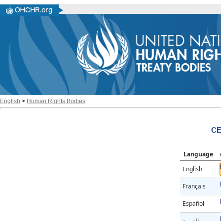
English
>
Human Rights Bodies
CE
Language
English
Français
Español
العربية