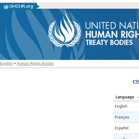
English
>
Human Rights Bodies
CE
Language
English
Français
Español
العربية