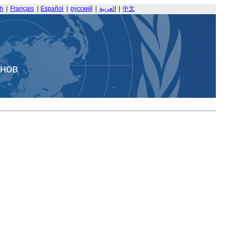
sh
|
Français
|
Español
|
русский
|
العربية
|
中文
анов