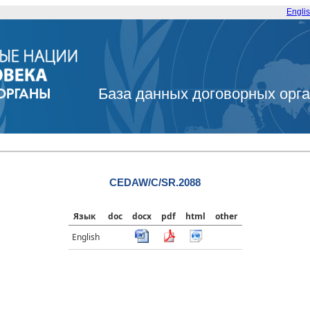
Engli
База данных договорных орг
CEDAW/C/SR.2088
Язык
doc
docx
pdf
html
other
English