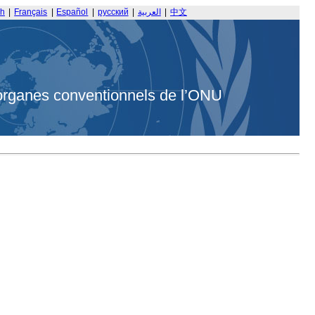
sh
|
Français
|
Español
|
русский
|
العربية
|
中文
organes conventionnels de l’ONU