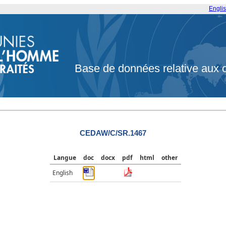
Engli
Base de données relative aux 
CEDAW/C/SR.1467
Langue
doc
docx
pdf
html
other
English