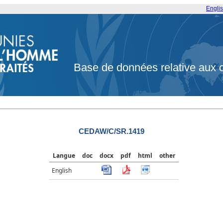
Engli
Base de données relative aux 
CEDAW/C/SR.1419
Langue
doc
docx
pdf
html
other
English