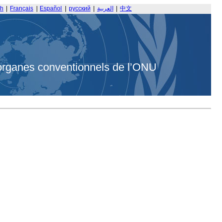
sh
|
Français
|
Español
|
русский
|
العربية
|
中文
organes conventionnels de l’ONU