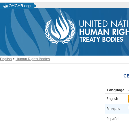
English
>
Human Rights Bodies
CE
Language
English
Français
Español