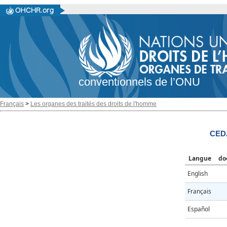
conventionnels de l’ONU
Français
>
Les organes des traités des droits de l'homme
CED
Langue
do
English
Français
Español