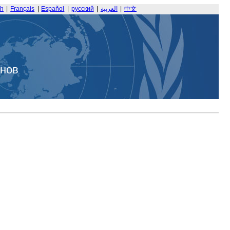
sh
|
Français
|
Español
|
русский
|
العربية
|
中文
анов