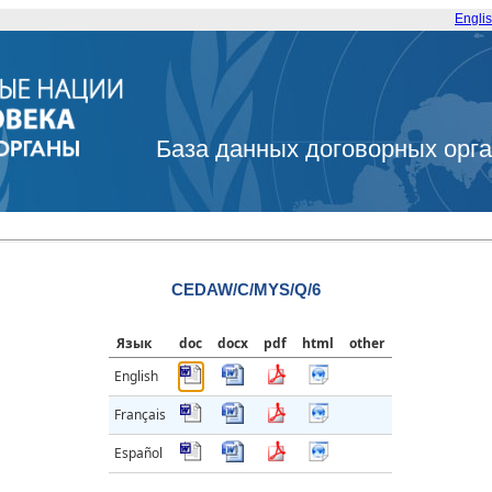
Engli
База данных договорных орг
CEDAW/C/MYS/Q/6
Язык
doc
docx
pdf
html
other
English
Français
Español