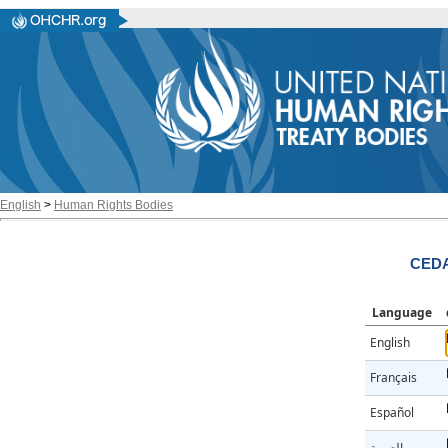
English
>
Human Rights Bodies
CEDA
Language
English
Français
Español
العربية