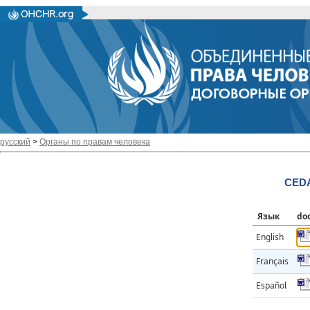
русский
>
Органы по правам человека
CED
Язык
do
English
Français
Español