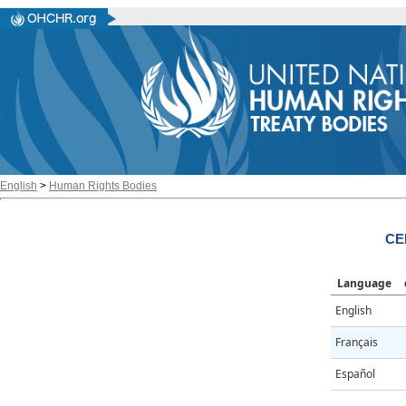
English
>
Human Rights Bodies
CE
Language
English
Français
Español