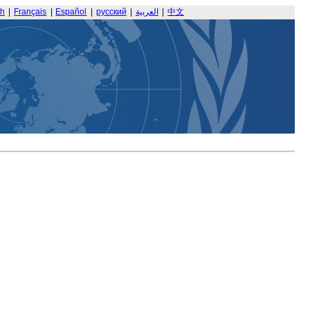
sh
|
Français
|
Español
|
русский
|
العربية
|
中文