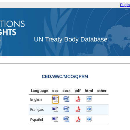
Engli
UN Treaty Body Database
CEDAW/C/MCO/QPR/4
Language
doc
docx
pdf
html
other
English
Français
Español