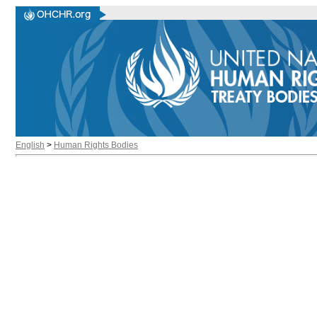
English
>
Human Rights Bodies