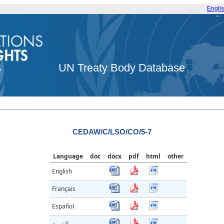
Engli
UN Treaty Body Database
CEDAW/C/LSO/CO/5-7
Language
doc
docx
pdf
html
other
English
Français
Español
العربية