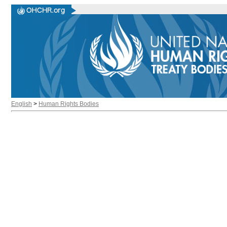
English
>
Human Rights Bodies