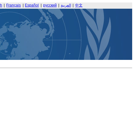
sh
|
Français
|
Español
|
русский
|
العربية
|
中文