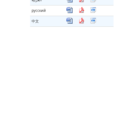
русский
中文