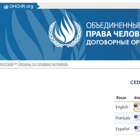
русский
>
Органы по правам человека
CED
Язык
do
English
Français
Español