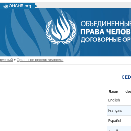
русский
>
Органы по правам человека
CED
Язык
do
English
Français
Español
العربية