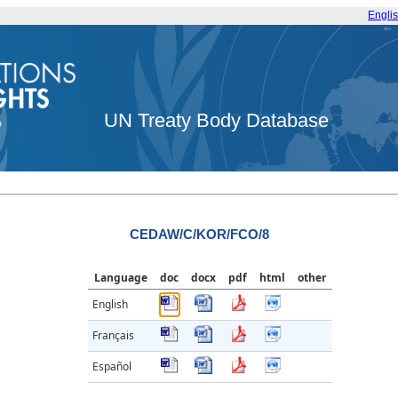
Engli
UN Treaty Body Database
CEDAW/C/KOR/FCO/8
Language
doc
docx
pdf
html
other
English
Français
Español