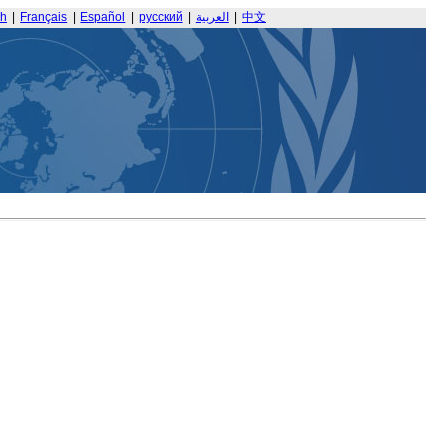
sh
|
Français
|
Español
|
русский
|
العربية
|
中文