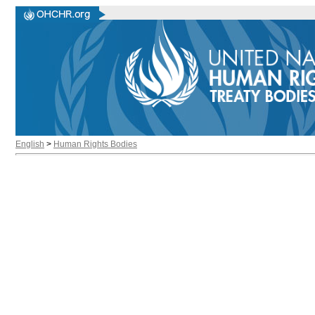
English
>
Human Rights Bodies