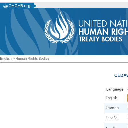
English
>
Human Rights Bodies
CEDAW
Language
English
Français
Español
العربية