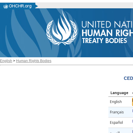
English
>
Human Rights Bodies
CED
Language
English
Français
Español
العربية