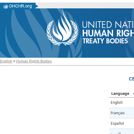
English
>
Human Rights Bodies
C
Language
English
Français
Español
العربية