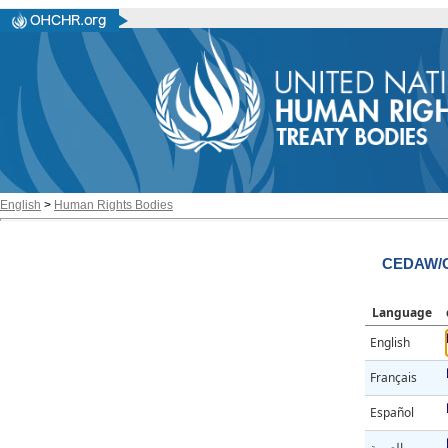
English
>
Human Rights Bodies
CEDAW/C
Language
English
Français
Español
العربية