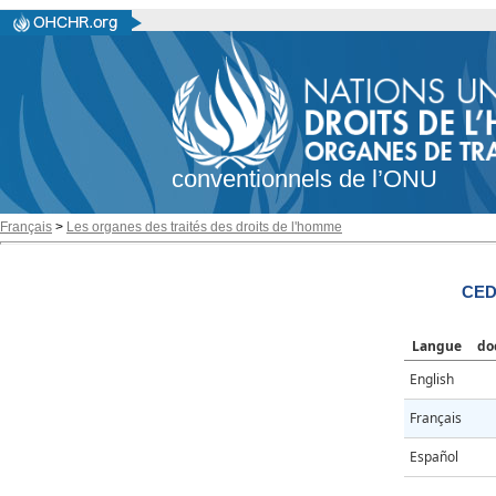
conventionnels de l’ONU
Français
>
Les organes des traités des droits de l'homme
CED
Langue
do
English
Français
Español