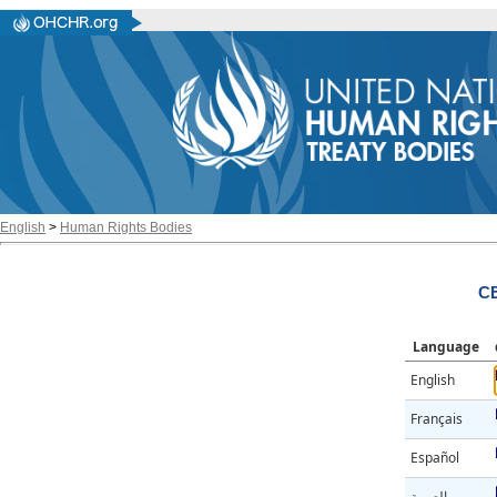
English
>
Human Rights Bodies
C
Language
English
Français
Español
العربية