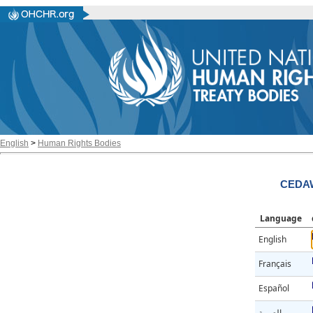
English
>
Human Rights Bodies
CEDAW
Language
English
Français
Español
العربية