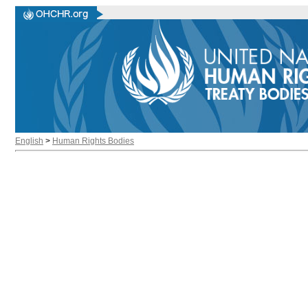
English
>
Human Rights Bodies