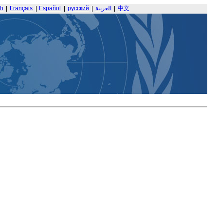
sh
|
Français
|
Español
|
русский
|
العربية
|
中文