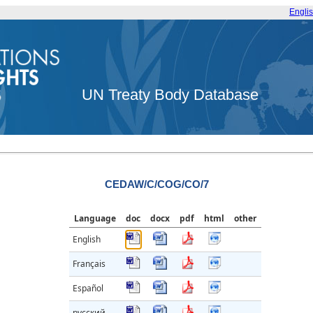
Engli
UN Treaty Body Database
CEDAW/C/COG/CO/7
Language
doc
docx
pdf
html
other
English
Français
Español
русский