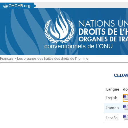
conventionnels de l’ONU
Français
>
Les organes des traités des droits de l'homme
CEDAW
Langue
do
English
Français
Español