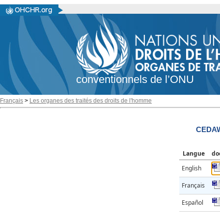
conventionnels de l’ONU
Français
>
Les organes des traités des droits de l'homme
CEDAW
Langue
do
English
Français
Español