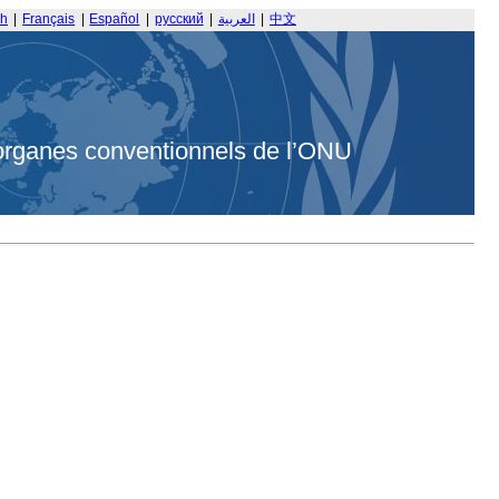
sh
|
Français
|
Español
|
русский
|
العربية
|
中文
organes conventionnels de l’ONU