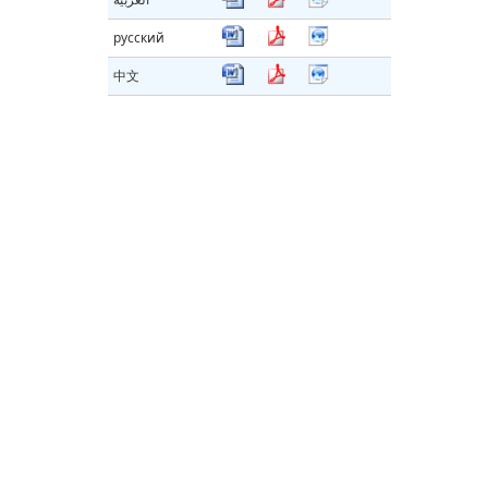
русский
中文