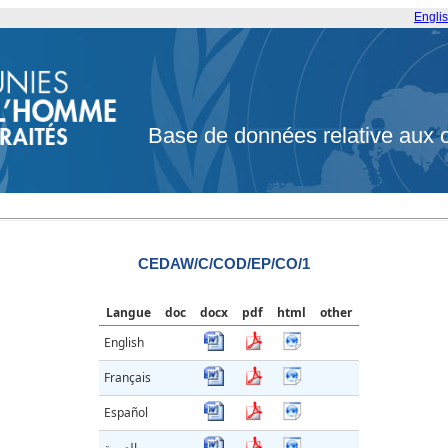
Engli
Base de données relative aux 
CEDAW/C/COD/EP/CO/1
Langue
doc
docx
pdf
html
other
English
Français
Español
العربية