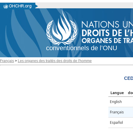
conventionnels de l’ONU
Français
>
Les organes des traités des droits de l'homme
CED
Langue
do
English
Français
Español