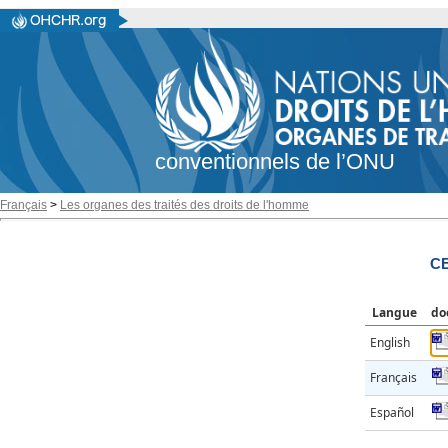
conventionnels de l’ONU
Français
>
Les organes des traités des droits de l'homme
C
Langue
do
English
Français
Español