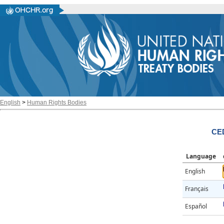
English
>
Human Rights Bodies
CE
Language
English
Français
Español