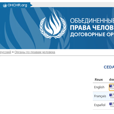
русский
>
Органы по правам человека
CEDA
Язык
do
English
Français
Español