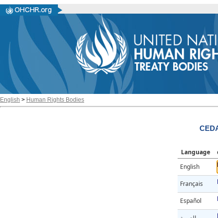
English
>
Human Rights Bodies
CEDA
Language
English
Français
Español
العربية